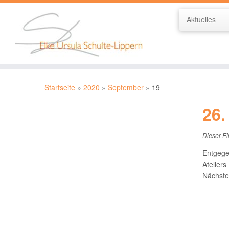
Aktuelles
Zum
Inhalt
Startseite
»
2020
»
September
»
19
springen
26.
Dieser Ei
Entgege
Ateliers
Nächstes