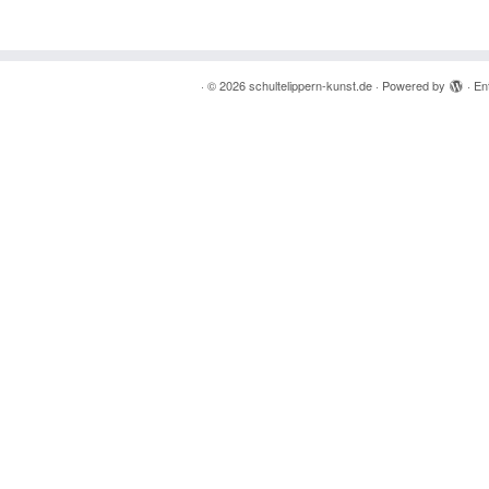
·
© 2026
schultelippern-kunst.de
·
Powered by
·
En