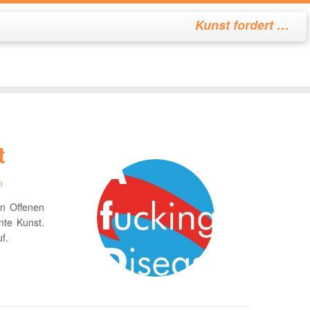
Kunst fordert …
t
n
en Offenen
ante Kunst.
f.