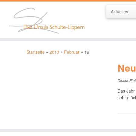
Aktuelles
Zum
Inhalt
Startseite
»
2013
»
Februar
»
19
springen
Neu
Dieser Eint
Das Jahr 
sehr glück