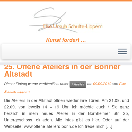
Kunst fordert …
Zum
Inhalt
Startseite
»
2019
»
September
»
09
springen
25. Offene Ateliers in der Bonner
Altstadt
Dieser Eintrag wurde veröffentlicht unter
am
09/09/2019
von
Elke
Aktuelles
Schulte-Lippern
Die Ateliers in der Altstadt öffnen wieder ihre Türen. Am 21.09. und
22.09. von jeweils 14 – 19 Uhr. Ich möchte euch / Sie ganz
herzlich in mein neues Atelier in der Bornheimer Str. 25,
Untergeschoss, einladen. Alle Infos gibt es hier. Oder auf der
Webseite: www.offene-ateliers-bonn.de Ich freue mich […]