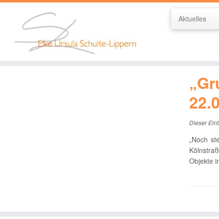
Aktuelles
Zum
Inhalt
Startseite
»
2018
»
Juni
»
22
springen
„Gr
22.
Dieser Eint
„Noch st
Kölnstraß
Objekte 