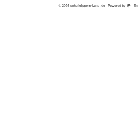
·
© 2026
schultelippern-kunst.de
·
Powered by
·
En