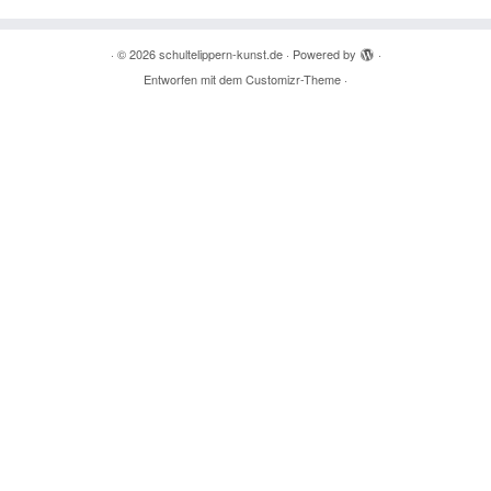
·
© 2026
schultelippern-kunst.de
·
Powered by
·
Entworfen mit dem
Customizr-Theme
·