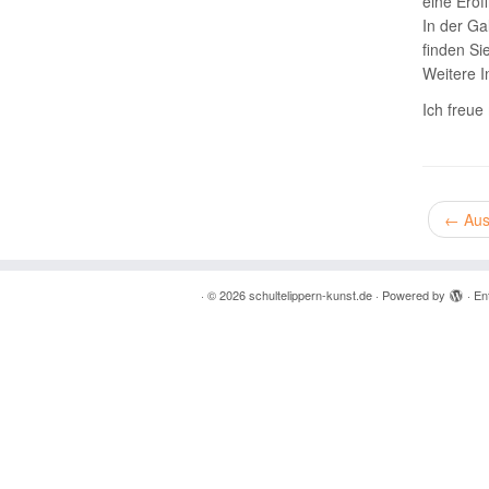
eine Eröff
In der Ga
finden Si
Weitere I
Ich freue
←
Auss
·
© 2026
schultelippern-kunst.de
·
Powered by
·
En