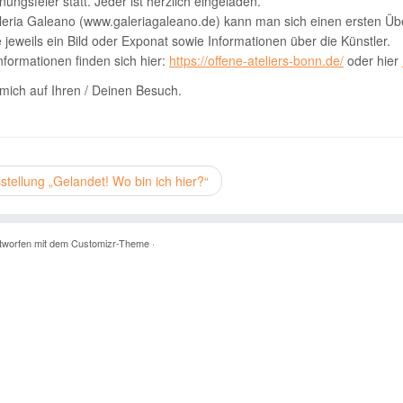
nungsfeier statt. Jeder ist herzlich eingeladen.
leria Galeano (www.galeriagaleano.de) kann man sich einen ersten Über
e jeweils ein Bild oder Exponat sowie Informationen über die Künstler.
nformationen finden sich hier:
https://offene-ateliers-bonn.de/
oder hier
 mich auf Ihren / Deinen Besuch.
tellung „Gelandet! Wo bin ich hier?“
tworfen mit dem
Customizr-Theme
·